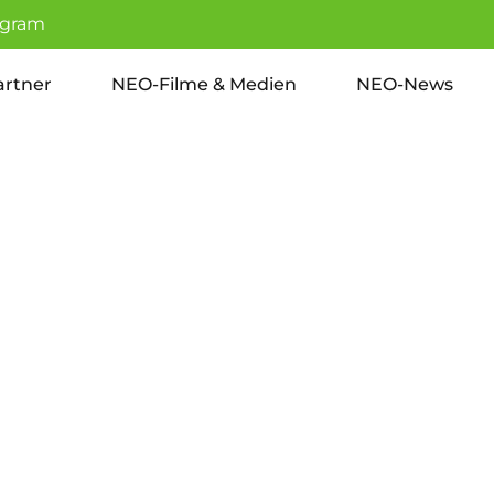
agram
rtner
NEO-Filme & Medien
NEO-News
ung