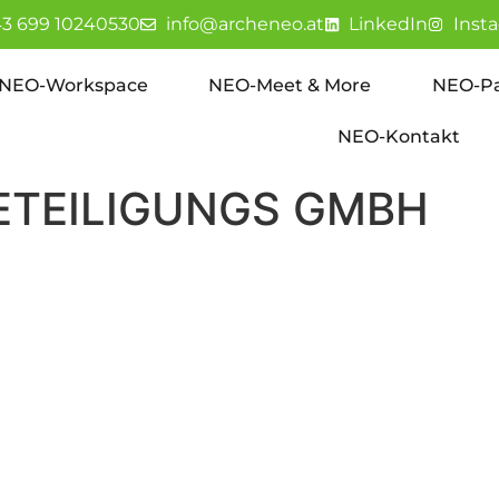
3 699 10240530
info@archeneo.at
LinkedIn
Inst
NEO-Workspace
NEO-Meet & More
NEO-Pa
NEO-Kontakt
ETEILIGUNGS GMBH
pressum
Datenschutz
Cookie-Einstellungen
Hausverwalt