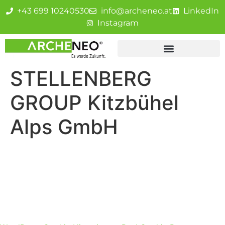
+43 699 10240530
info@archeneo.at
LinkedIn
Instagram
STELLENBERG
GROUP Kitzbühel
Alps GmbH
Impressum
Datenschutz
Cookie-Einstellungen
Hausverwaltung