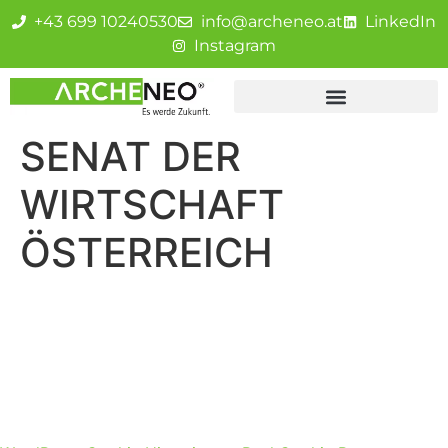
+43 699 10240530
info@archeneo.at
LinkedIn
Instagram
SENAT DER
WIRTSCHAFT
ÖSTERREICH
Impressum
Datenschutz
Cookie-Einstellungen
Hausverwaltung